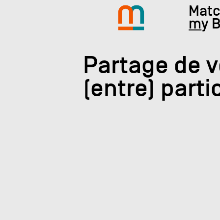
Mat
m
y 
Partage de v
(entre) partic