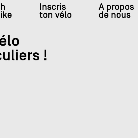
ch
Inscris
A propos
Bike
ton vélo
de nous
élo
uliers !